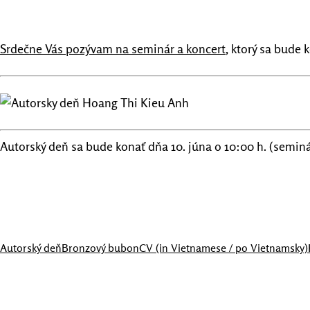
Srdečne Vás pozývam na seminár a koncert
, ktorý sa bude
Autorský deň sa bude konať dňa 10. júna o 10:00 h. (seminá
Autorský deň
Bronzový bubon
CV (in Vietnamese / po Vietnamsky)